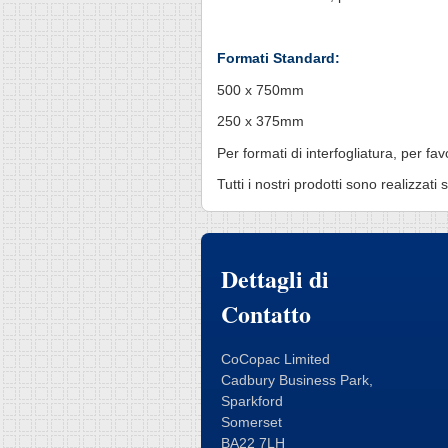
Formati Standard:
500 x 750mm
250 x 375mm
Per formati di interfogliatura, per fa
Tutti i nostri prodotti sono realizza
Dettagli di
Contatto
CoCopac Limited
Cadbury Business Park,
Sparkford
Somerset
BA22 7LH