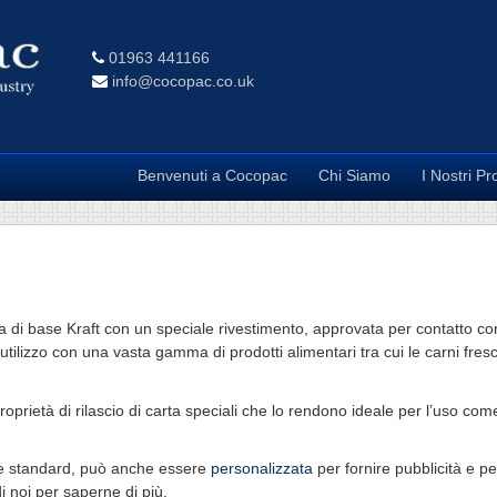
01963 441166
info@cocopac.co.uk
Benvenuti a Cocopac
Chi Siamo
I Nostri Pr
 di base Kraft con un speciale rivestimento, approvata per contatto con g
l’utilizzo con una vasta gamma di prodotti alimentari tra cui le carni fres
proprietà di rilascio di carta speciali che lo rendono ideale per l’uso co
ome standard, può anche essere
personalizzata
per fornire pubblicità e pe
i noi per saperne di più.