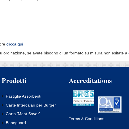
vore
clicca qui
ti su ordinazione, se avete bisogno di un formato su misura non esitate a
Prodotti
Accreditations
Pastiglie Assorbenti
Carte Intercalari per Burger
Carta ‘Meat Saver’
Terms & Conditions
Boneguard