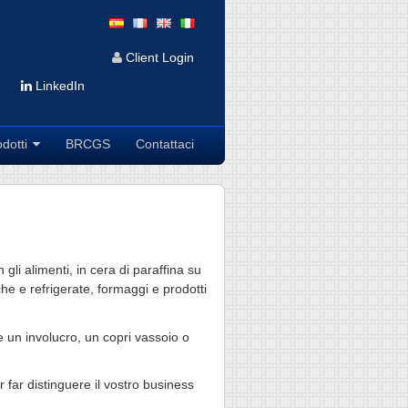
Client Login
LinkedIn
odotti
BRCGS
Contattaci
li alimenti, in cera di paraffina su
che e refrigerate, formaggi e prodotti
me un involucro, un copri vassoio o
r far distinguere il vostro business